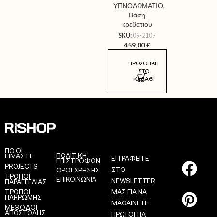
ΥΠΝΟΔΩΜΑΤΙΟ
,
Βάση
κρεβατιού
SKU:
09-2107
459,00
€
ΠΡΟΣΘΉΚΗ
ΣΤΟ
ΚΑΛΆΘΙ
ΠΟΙΟΙ
ΠΟΛΙΤΙΚΗ
ΕΙΜΑΣΤΕ
ΕΓΓΡΑΦΕΙΤΕ
ΕΠΙΣΤΡΟΦΩΝ
PROJECTS
ΣΤΟ
ΟΡΟΙ ΧΡΗΣΗΣ
ΤΡΟΠΟΙ
ΕΠΙΚΟΙΝΩΝΙΑ
NEWSLETTER
ΠΑΡΑΓΓΕΛΙΑΣ
ΤΡΟΠΟΙ
ΜΑΣ ΓΙΑ ΝΑ
ΠΛΗΡΩΜΗΣ
ΜΑΘΑΙΝΕΤΕ
ΜΕΘΟΔΟΙ
AS
ΑΠΟΣΤΟΛΗΣ
ΠΡΩΤΟΙ ΓΙΑ