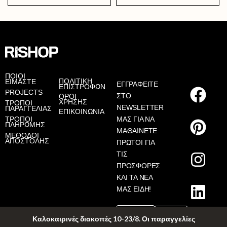
AS
ΠΟΙΟΙ
ΠΟΛΙΤΙΚΗ
ΕΙΜΑΣΤΕ
ΕΓΓΡΑΦΕΙΤΕ
ΕΠΙΣΤΡΟΦΩΝ
PROJECTS
ΣΤΟ
ΟΡΟΙ
ΧΡΗΣΗΣ
ΤΡΟΠΟΙ
NEWSLETTER
ΠΑΡΑΓΓΕΛΙΑΣ
ΕΠΙΚΟΙΝΩΝΙΑ
ΤΡΟΠΟΙ
ΜΑΣ ΓΙΑ ΝΑ
ΠΛΗΡΩΜΗΣ
ΜΑΘΑΙΝΕΤΕ
ΜΕΘΟΔΟΙ
ΑΠΟΣΤΟΛΗΣ
ΠΡΩΤΟΙ ΓΙΑ
ΤΙΣ
ΠΡΟΣΦΟΡΕΣ
ΚΑΙ ΤΑ ΝΕΑ
ΜΑΣ ΕΙΔΗ!
Καλοκαιρινές διακοπές 10-23/8. Οι παραγγελίες