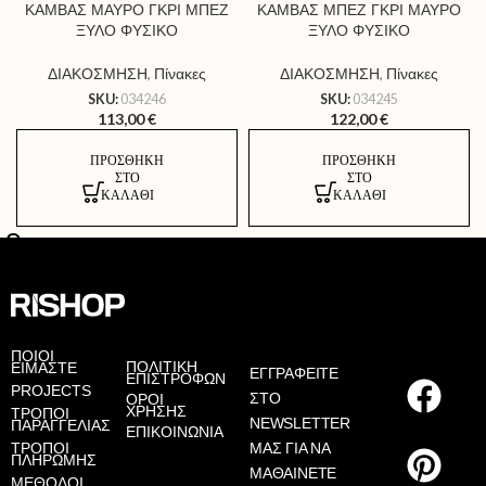
ΚΑΜΒΑΣ ΜΑΥΡΟ ΓΚΡΙ ΜΠΕΖ
ΚΑΜΒΑΣ ΜΠΕΖ ΓΚΡΙ ΜΑΥΡΟ
ΞΥΛΟ ΦΥΣΙΚΟ
ΞΥΛΟ ΦΥΣΙΚΟ
ΔΙΑΚΟΣΜΗΣΗ
,
Πίνακες
ΔΙΑΚΟΣΜΗΣΗ
,
Πίνακες
SKU:
034246
SKU:
034245
113,00
€
122,00
€
ΠΡΟΣΘΉΚΗ
ΠΡΟΣΘΉΚΗ
ΣΤΟ
ΣΤΟ
ΚΑΛΆΘΙ
ΚΑΛΆΘΙ
AS
ΠΟΙΟΙ
ΠΟΛΙΤΙΚΗ
ΕΙΜΑΣΤΕ
ΕΓΓΡΑΦΕΙΤΕ
ΕΠΙΣΤΡΟΦΩΝ
PROJECTS
ΣΤΟ
ΟΡΟΙ
ΧΡΗΣΗΣ
ΤΡΟΠΟΙ
NEWSLETTER
ΠΑΡΑΓΓΕΛΙΑΣ
ΕΠΙΚΟΙΝΩΝΙΑ
ΤΡΟΠΟΙ
ΜΑΣ ΓΙΑ ΝΑ
ΠΛΗΡΩΜΗΣ
ΜΑΘΑΙΝΕΤΕ
ΜΕΘΟΔΟΙ