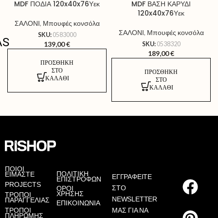
MDF ΠΟΔΙΑ 120x40x76Υεκ
MDF ΒΑΣΗ ΚΑΡΥΔΙ
120x40x76Υεκ
ΣΑΛΟΝΙ
,
Μπουφές κονσόλα
ΣΑΛΟΝΙ
,
Μπουφές κονσόλα
SKU:
0583000
AS
139,00
€
SKU:
0538320
189,00
€
ΠΡΟΣΘΉΚΗ
ΣΤΟ
ΠΡΟΣΘΉΚΗ
ΚΑΛΆΘΙ
ΣΤΟ
ΚΑΛΆΘΙ
ΠΟΙΟΙ
ΠΟΛΙΤΙΚΗ
ΕΙΜΑΣΤΕ
ΕΓΓΡΑΦΕΙΤΕ
ΕΠΙΣΤΡΟΦΩΝ
PROJECTS
ΣΤΟ
ΟΡΟΙ
ΧΡΗΣΗΣ
ΤΡΟΠΟΙ
NEWSLETTER
ΠΑΡΑΓΓΕΛΙΑΣ
ΕΠΙΚΟΙΝΩΝΙΑ
ΤΡΟΠΟΙ
ΜΑΣ ΓΙΑ ΝΑ
ΠΛΗΡΩΜΗΣ