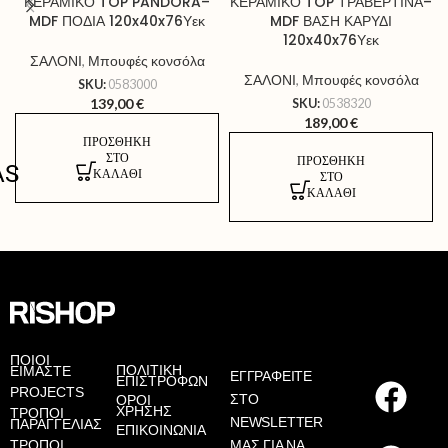
ΚΕΡΑΜΙΚΟ TOP PANDORA–
ΚΕΡΑΜΙΚΟ TOP ΤΡΑΒΕΡΤΙΝΑ–
MDF ΠΟΔΙΑ 120x40x76Υεκ
MDF ΒΑΣΗ ΚΑΡΥΔΙ
120x40x76Υεκ
ΣΑΛΟΝΙ
,
Μπουφές κονσόλα
ΣΑΛΟΝΙ
,
Μπουφές κονσόλα
SKU:
0583000
139,00
€
SKU:
0538320
189,00
€
ΠΡΟΣΘΉΚΗ
ΣΤΟ
ΠΡΟΣΘΉΚΗ
AS
ΚΑΛΆΘΙ
ΣΤΟ
ΚΑΛΆΘΙ
ΠΟΙΟΙ
ΠΟΛΙΤΙΚΗ
ΕΙΜΑΣΤΕ
ΕΓΓΡΑΦΕΙΤΕ
ΕΠΙΣΤΡΟΦΩΝ
PROJECTS
ΣΤΟ
ΟΡΟΙ
ΧΡΗΣΗΣ
ΤΡΟΠΟΙ
NEWSLETTER
ΠΑΡΑΓΓΕΛΙΑΣ
ΕΠΙΚΟΙΝΩΝΙΑ
ΤΡΟΠΟΙ
ΜΑΣ ΓΙΑ ΝΑ