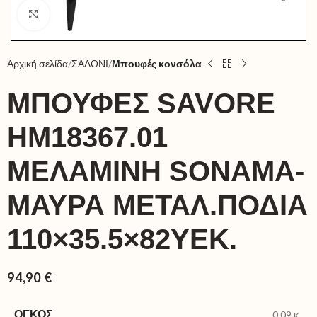
Click to enlarge
Αρχική σελίδα
ΣΑΛΟΝΙ
Μπουφές κονσόλα
ΜΠΟΥΦΕΣ SAVORE
HM18367.01
ΜΕΛΑΜΙΝΗ SONAMA-
ΜΑΥΡΑ ΜΕΤΑΛ.ΠΟΔΙΑ
110×35.5×82ΥΕΚ.
94,90
€
ΌΓΚΟΣ
0,09 κ.