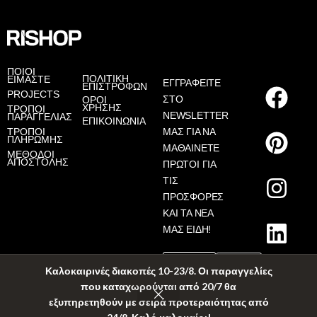
ΠΟΙΟΙ
ΠΟΛΙΤΙΚΗ
ΕΙΜΑΣΤΕ
ΕΓΓΡΑΦΕΙΤΕ
ΕΠΙΣΤΡΟΦΩΝ
PROJECTS
ΣΤΟ
ΟΡΟΙ
ΧΡΗΣΗΣ
ΤΡΟΠΟΙ
NEWSLETTER
ΠΑΡΑΓΓΕΛΙΑΣ
ΕΠΙΚΟΙΝΩΝΙΑ
ΤΡΟΠΟΙ
ΜΑΣ ΓΙΑ ΝΑ
ΠΛΗΡΩΜΗΣ
ΜΑΘΑΙΝΕΤΕ
ΜΕΘΟΔΟΙ
ΑΠΟΣΤΟΛΗΣ
ΠΡΩΤΟΙ ΓΙΑ
ΤΙΣ
ΠΡΟΣΦΟΡΕΣ
ΚΑΙ ΤΑ ΝΕΑ
ΜΑΣ ΕΙΔΗ!
Καλοκαιρινές διακοπές 10-23/8. Οι παραγγελίες
που καταχωρούνται από 20/7 θα
εξυπηρετηθούν με σειρά προτεραιότητας από
©2025 RISHOP • CREATED BY
PROWEB