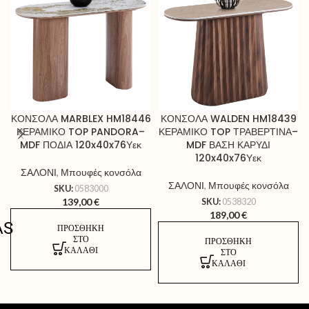
ΚΟΝΣΟΛΑ MARBLEX HM18446
ΚΟΝΣΟΛΑ WALDEN HM18439
ΚΕΡΑΜΙΚΟ TOP PANDORA–
ΚΕΡΑΜΙΚΟ TOP ΤΡΑΒΕΡΤΙΝΑ–
MDF ΠΟΔΙΑ 120x40x76Υεκ
MDF ΒΑΣΗ ΚΑΡΥΔΙ
120x40x76Υεκ
ΣΑΛΟΝΙ
,
Μπουφές κονσόλα
ΣΑΛΟΝΙ
,
Μπουφές κονσόλα
SKU:
0583000
139,00
€
SKU:
0538320
189,00
€
AS
ΠΡΟΣΘΉΚΗ
ΣΤΟ
ΠΡΟΣΘΉΚΗ
ΚΑΛΆΘΙ
ΣΤΟ
ΚΑΛΆΘΙ