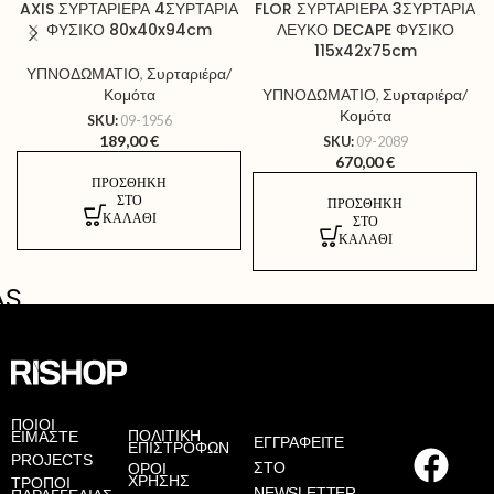
AXIS ΣΥΡΤΑΡΙΕΡΑ 4ΣΥΡΤΑΡΙΑ
FLOR ΣΥΡΤΑΡΙΕΡΑ 3ΣΥΡΤΑΡΙΑ
ΦΥΣΙΚΟ 80x40x94cm
ΛΕΥΚΟ DECAPE ΦΥΣΙΚΟ
115x42x75cm
ΥΠΝΟΔΩΜΑΤΙΟ
,
Συρταριέρα/
Κομότα
ΥΠΝΟΔΩΜΑΤΙΟ
,
Συρταριέρα/
Κομότα
SKU:
09-1956
189,00
€
SKU:
09-2089
670,00
€
ΠΡΟΣΘΉΚΗ
ΣΤΟ
ΠΡΟΣΘΉΚΗ
ΚΑΛΆΘΙ
ΣΤΟ
ΚΑΛΆΘΙ
AS
ΠΟΙΟΙ
ΠΟΛΙΤΙΚΗ
ΕΙΜΑΣΤΕ
ΕΓΓΡΑΦΕΙΤΕ
ΕΠΙΣΤΡΟΦΩΝ
PROJECTS
ΣΤΟ
ΟΡΟΙ
ΧΡΗΣΗΣ
ΤΡΟΠΟΙ
NEWSLETTER