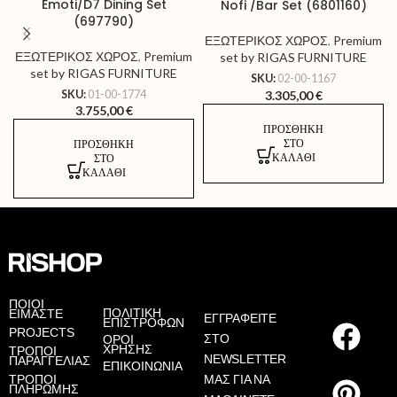
Emoti/D7 Dining Set
Nofi /Bar Set (6801160)
(697790)
ΕΞΩΤΕΡΙΚΟΣ ΧΩΡΟΣ
,
Premium
ΕΞΩΤΕΡΙΚΟΣ ΧΩΡΟΣ
,
Premium
set by RIGAS FURNITURE
set by RIGAS FURNITURE
SKU:
02-00-1167
3.305,00
€
SKU:
01-00-1774
3.755,00
€
ΠΡΟΣΘΉΚΗ
ΣΤΟ
ΠΡΟΣΘΉΚΗ
ΚΑΛΆΘΙ
ΣΤΟ
ΚΑΛΆΘΙ
AS
ΠΟΙΟΙ
ΠΟΛΙΤΙΚΗ
ΕΙΜΑΣΤΕ
ΕΓΓΡΑΦΕΙΤΕ
ΕΠΙΣΤΡΟΦΩΝ
PROJECTS
ΣΤΟ
ΟΡΟΙ
ΧΡΗΣΗΣ
ΤΡΟΠΟΙ
NEWSLETTER
ΠΑΡΑΓΓΕΛΙΑΣ
ΕΠΙΚΟΙΝΩΝΙΑ
ΤΡΟΠΟΙ
ΜΑΣ ΓΙΑ ΝΑ
ΠΛΗΡΩΜΗΣ