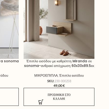
itra sonoma
Έπιπλο εισόδου με καθρέπτη Miranda σε
ΕΠΙ
sonoma-ανθρακί απόχρωση 60x30x89.5εκ
HM
σόδου
ΜΙΚΡΟΕΠΙΠΛΑ
,
Έπιπλο εισόδου
SKU:
230-000258
49,00
€
ΠΡΟΣΘΉΚΗ ΣΤΟ
ΚΑΛΆΘΙ