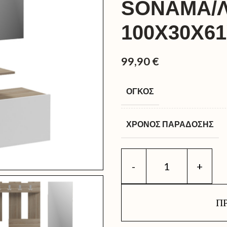
SONAMA/
100X30X6
99,90
€
ΌΓΚΟΣ
ΧΡΌΝΟΣ ΠΑΡΆΔΟΣΗΣ
Π