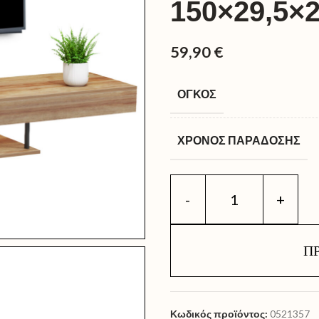
150×29,5×
59,90
€
ΌΓΚΟΣ
ΧΡΌΝΟΣ ΠΑΡΆΔΟΣΗΣ
Π
Κωδικός προϊόντος:
0521357