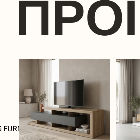
ΠΡΟ
S FURNITURE