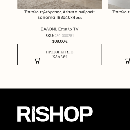
Έπιπλο τηλεόρασης Arbero ανθρακί-
Έπιπλο τ
sonoma 198x40x45εκ
ΣΑΛΟΝΙ
,
Έπιπλο TV
SKU:
230-000281
108,00
€
ΠΡΟΣΘΉΚΗ ΣΤΟ
ΚΑΛΆΘΙ