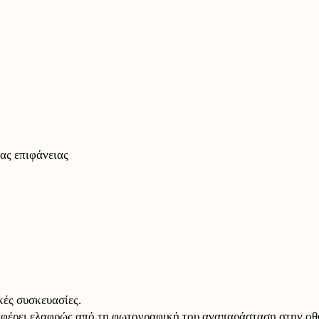
ας επιφάνειας
ές συσκευασίες.
αφέρει ελαφρώς από τη φωτογραφική του αναπαράσταση στην οθ