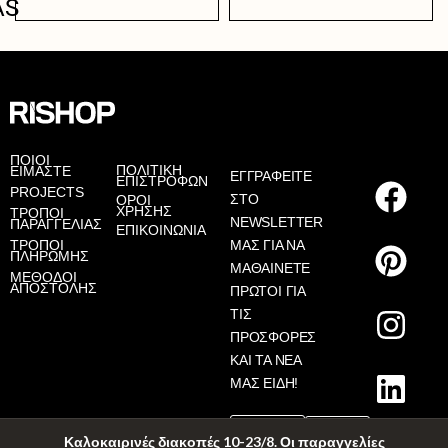
AS
ΠΟΙΟΙ
ΠΟΛΙΤΙΚΗ
ΕΙΜΑΣΤΕ
ΕΓΓΡΑΦΕΙΤΕ
ΕΠΙΣΤΡΟΦΩΝ
PROJECTS
ΣΤΟ
ΟΡΟΙ
ΧΡΗΣΗΣ
ΤΡΟΠΟΙ
NEWSLETTER
ΠΑΡΑΓΓΕΛΙΑΣ
ΕΠΙΚΟΙΝΩΝΙΑ
ΤΡΟΠΟΙ
ΜΑΣ ΓΙΑ ΝΑ
ΠΛΗΡΩΜΗΣ
ΜΑΘΑΙΝΕΤΕ
ΜΕΘΟΔΟΙ
ΑΠΟΣΤΟΛΗΣ
ΠΡΩΤΟΙ ΓΙΑ
ΤΙΣ
ΠΡΟΣΦΟΡΕΣ
ΚΑΙ ΤΑ ΝΕΑ
ΜΑΣ ΕΙΔΗ!
Καλοκαιρινές διακοπές 10-23/8. Οι παραγγελίες