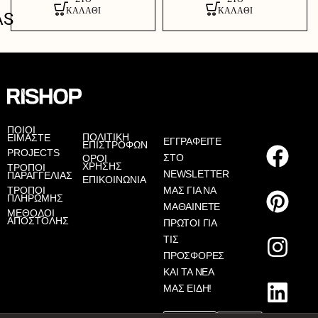
ΚΑΛΆΘΙ
ΚΑΛΆΘΙ
AS
ΠΟΙΟΙ
ΠΟΛΙΤΙΚΗ
ΕΙΜΑΣΤΕ
ΕΓΓΡΑΦΕΙΤΕ
ΕΠΙΣΤΡΟΦΩΝ
PROJECTS
ΣΤΟ
ΟΡΟΙ
ΧΡΗΣΗΣ
ΤΡΟΠΟΙ
NEWSLETTER
ΠΑΡΑΓΓΕΛΙΑΣ
ΕΠΙΚΟΙΝΩΝΙΑ
ΤΡΟΠΟΙ
ΜΑΣ ΓΙΑ ΝΑ
ΠΛΗΡΩΜΗΣ
ΜΑΘΑΙΝΕΤΕ
ΜΕΘΟΔΟΙ
ΑΠΟΣΤΟΛΗΣ
ΠΡΩΤΟΙ ΓΙΑ
ΤΙΣ
ΠΡΟΣΦΟΡΕΣ
ΚΑΙ ΤΑ ΝΕΑ
ΜΑΣ ΕΙΔΗ!