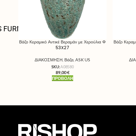
S FURNITURE
Βάζο Κεραμικό Αντικέ Βεραμάν με Χερούλια Φ
Βάζο Κεραμ
53X27
ΔΙΑΚΟΣΜΗΣΗ
,
Βάζα
,
ASK US
ΔΙ
SKU:
A08580
89,00
€
ΠΡΟΒΟΛΉ