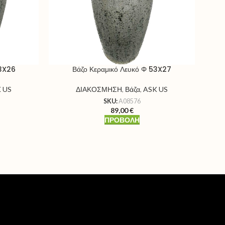
43X26
Βάζο Κεραμικό Λευκό Φ 53X27
Βά
 US
ΔΙΑΚΟΣΜΗΣΗ
,
Βάζα
,
ASK US
SKU:
A08576
89,00
€
ΠΡΟΒΟΛΉ