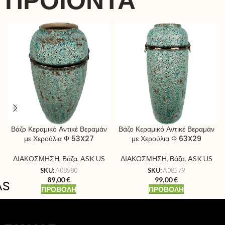
ΠΡΟΪΌΝΤΑ
Βάζο Κεραμικό Αντικέ Βεραμάν
Βάζο Κεραμικό Αντικέ Βεραμάν
με Χερούλια Φ 53X27
με Χερούλια Φ 63X29
ΔΙΑΚΟΣΜΗΣΗ
,
Βάζα
,
ASK US
ΔΙΑΚΟΣΜΗΣΗ
,
Βάζα
,
ASK US
SKU:
A08580
SKU:
A08579
89,00
€
99,00
€
AS
ΠΡΟΒΟΛΉ
ΠΡΟΒΟΛΉ