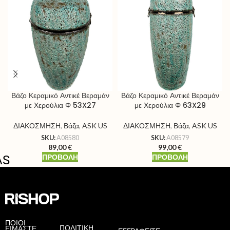
Βάζο Κεραμικό Αντικέ Βεραμάν
Βάζο Κεραμικό Αντικέ Βεραμάν
με Χερούλια Φ 53X27
με Χερούλια Φ 63X29
ΔΙΑΚΟΣΜΗΣΗ
,
Βάζα
,
ASK US
ΔΙΑΚΟΣΜΗΣΗ
,
Βάζα
,
ASK US
SKU:
A08580
SKU:
A08579
89,00
€
99,00
€
ΠΡΟΒΟΛΉ
ΠΡΟΒΟΛΉ
AS
ΠΟΙΟΙ
ΠΟΛΙΤΙΚΗ
ΕΙΜΑΣΤΕ