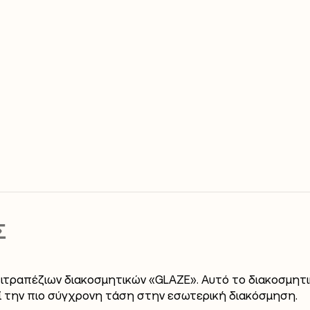
Σ
πιτραπέζιων διακοσμητικών «GLAZE». Αυτό το διακοσμητικ
ί την πιο σύγχρονη τάση στην εσωτερική διακόσμηση.