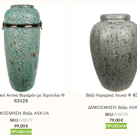
ικό Αντικέ Βεραμάν με Χερούλια Φ
Βάζο Κεραμικό Λευκό Φ 
63X29
ΔΙΑΚΟΣΜΗΣΗ
,
Βάζα
,
ASK
ΑΚΟΣΜΗΣΗ
,
Βάζα
,
ASK US
SKU:
A08578
79,00
€
SKU:
A08579
99,00
€
ΠΡΟΒΟΛΉ
ΠΡΟΒΟΛΉ