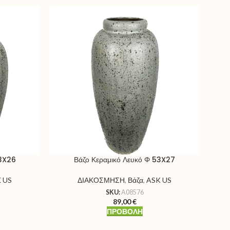
43X26
Βάζο Κεραμικό Λευκό Φ 53X27
Βά
 US
ΔΙΑΚΟΣΜΗΣΗ
,
Βάζα
,
ASK US
SKU:
A08576
89,00
€
ΠΡΟΒΟΛΉ