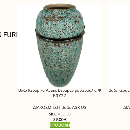
S FURNITURE
Βάζο Κεραμικό Αντικέ Βεραμάν με Χερούλια Φ
Βάζο Κεραμ
53X27
ΔΙΑΚΟΣΜΗΣΗ
,
Βάζα
,
ASK US
ΔΙ
SKU:
A08580
89,00
€
ΠΡΟΒΟΛΉ