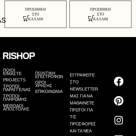
ΠΡΟΣΘΉΚΗ
ΠΡΟΣΘΉΚΗ
ΣΤΟ
ΣΤΟ
AS
ΚΑΛΆΘΙ
ΚΑΛΆΘΙ
ΠΟΙΟΙ
ΠΟΛΙΤΙΚΗ
ΕΙΜΑΣΤΕ
ΕΓΓΡΑΦΕΙΤΕ
ΕΠΙΣΤΡΟΦΩΝ
PROJECTS
ΣΤΟ
ΟΡΟΙ
ΧΡΗΣΗΣ
ΤΡΟΠΟΙ
NEWSLETTER
ΠΑΡΑΓΓΕΛΙΑΣ
ΕΠΙΚΟΙΝΩΝΙΑ
ΤΡΟΠΟΙ
ΜΑΣ ΓΙΑ ΝΑ
ΠΛΗΡΩΜΗΣ
ΜΑΘΑΙΝΕΤΕ
ΜΕΘΟΔΟΙ
ΑΠΟΣΤΟΛΗΣ
ΠΡΩΤΟΙ ΓΙΑ
ΤΙΣ
ΠΡΟΣΦΟΡΕΣ
ΚΑΙ ΤΑ ΝΕΑ