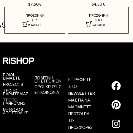
17,50
€
54,50
€
ΠΡΟΣΘΉΚΗ
ΠΡΟΣΘΉΚΗ
ΣΤΟ
ΣΤΟ
AS
ΚΑΛΆΘΙ
ΚΑΛΆΘΙ
ΠΟΙΟΙ
ΠΟΛΙΤΙΚΗ
ΕΙΜΑΣΤΕ
ΕΓΓΡΑΦΕΙΤΕ
ΕΠΙΣΤΡΟΦΩΝ
PROJECTS
ΣΤΟ
ΟΡΟΙ ΧΡΗΣΗΣ
ΤΡΟΠΟΙ
ΕΠΙΚΟΙΝΩΝΙΑ
NEWSLETTER
ΠΑΡΑΓΓΕΛΙΑΣ
ΤΡΟΠΟΙ
ΜΑΣ ΓΙΑ ΝΑ
ΠΛΗΡΩΜΗΣ
ΜΑΘΑΙΝΕΤΕ
ΜΕΘΟΔΟΙ
ΑΠΟΣΤΟΛΗΣ
ΠΡΩΤΟΙ ΓΙΑ
ΤΙΣ
ΠΡΟΣΦΟΡΕΣ