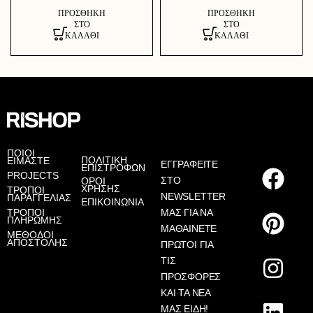
ΠΡΟΣΘΉΚΗ
ΠΡΟΣΘΉΚΗ
ΣΤΟ
ΣΤΟ
ΚΑΛΆΘΙ
ΚΑΛΆΘΙ
AS
ΠΟΙΟΙ
ΠΟΛΙΤΙΚΗ
ΕΙΜΑΣΤΕ
ΕΓΓΡΑΦΕΙΤΕ
ΕΠΙΣΤΡΟΦΩΝ
PROJECTS
ΣΤΟ
ΟΡΟΙ
ΧΡΗΣΗΣ
ΤΡΟΠΟΙ
NEWSLETTER
ΠΑΡΑΓΓΕΛΙΑΣ
ΕΠΙΚΟΙΝΩΝΙΑ
ΤΡΟΠΟΙ
ΜΑΣ ΓΙΑ ΝΑ
ΠΛΗΡΩΜΗΣ
ΜΑΘΑΙΝΕΤΕ
ΜΕΘΟΔΟΙ
ΑΠΟΣΤΟΛΗΣ
ΠΡΩΤΟΙ ΓΙΑ
ΤΙΣ
ΠΡΟΣΦΟΡΕΣ
ΚΑΙ ΤΑ ΝΕΑ
ΜΑΣ ΕΙΔΗ!