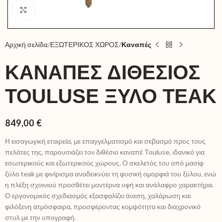
Click to enlarge
Αρχική σελίδα
ΕΞΩΤΕΡΙΚΟΣ ΧΩΡΟΣ
Καναπές
ΚΑΝΑΠΈΣ ΔΙΘΈΣΙΟΣ
TOULUSE ΞΎΛΟ TEAK
849,00
€
Η εισαγωγική εταιρεία, με επαγγελματισμό και σεβασμό προς τους
πελάτες της, παρουσιάζει τον διθέσιο καναπέ Touluse, ιδανικό για
εσωτερικούς και εξωτερικούς χώρους. Ο σκελετός του από μασίφ
ξύλο teak με φινίρισμα αναδεικνύει τη φυσική ομορφιά του ξύλου, ενώ
η πλέξη σχοινιού προσθέτει μοντέρνα υφή και ανάλαφρο χαρακτήρα.
Ο εργονομικός σχεδιασμός εξασφαλίζει άνεση, χαλάρωση και
φιλόξενη ατμόσφαιρα, προσφέροντας κομψότητα και διαχρονικό
στυλ με την υπογραφή.