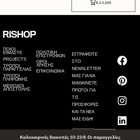
ΚΑΛΆΘΙ
AS
ΠΟΙΟΙ
ΠΟΛΙΤΙΚΗ
ΕΙΜΑΣΤΕ
ΕΓΓΡΑΦΕΙΤΕ
ΕΠΙΣΤΡΟΦΩΝ
PROJECTS
ΣΤΟ
ΟΡΟΙ
ΧΡΗΣΗΣ
ΤΡΟΠΟΙ
NEWSLETTER
ΠΑΡΑΓΓΕΛΙΑΣ
ΕΠΙΚΟΙΝΩΝΙΑ
ΤΡΟΠΟΙ
ΜΑΣ ΓΙΑ ΝΑ
ΠΛΗΡΩΜΗΣ
ΜΑΘΑΙΝΕΤΕ
ΜΕΘΟΔΟΙ
ΑΠΟΣΤΟΛΗΣ
ΠΡΩΤΟΙ ΓΙΑ
ΤΙΣ
ΠΡΟΣΦΟΡΕΣ
ΚΑΙ ΤΑ ΝΕΑ
ΜΑΣ ΕΙΔΗ!
Καλοκαιρινές διακοπές 10-23/8. Οι παραγγελίες