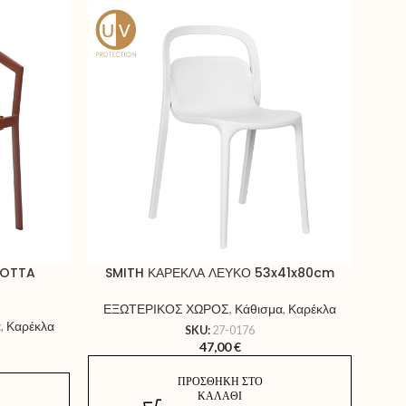
COTTA
SMITH ΚΑΡΕΚΛΑ ΛΕΥΚΟ 53x41x80cm
Κ
HM6
ΕΞΩΤΕΡΙΚΟΣ ΧΩΡΟΣ
,
Κάθισμα
,
Καρέκλα
α
,
Καρέκλα
SKU:
27-0176
ΕΞ
47,00
€
ΠΡΟΣΘΉΚΗ ΣΤΟ
ΚΑΛΆΘΙ