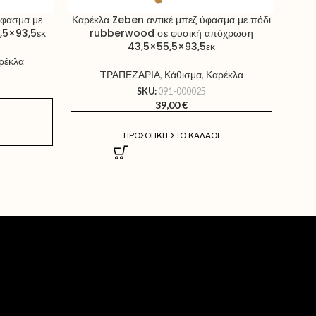
ύφασμα με
Καρέκλα Zeben αντικέ μπεζ ύφασμα με πόδι
Καρέκ
,5×93,5εκ
rubberwood σε φυσική απόχρωση
μαύ
43,5×55,5×93,5εκ
ρέκλα
TΡΑΠΕΖΑΡΙΑ
,
Κάθισμα
,
Καρέκλα
SKU:
091-000025
39,00
€
ΠΡΟΣΘΉΚΗ ΣΤΟ ΚΑΛΆΘΙ