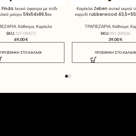
 Finda λευκό ύφασμα με πόδι
Καρέκλα Zeben αντικέ εκρού 
λλικό μαύρο 59x54x86.5εκ
καρυδί rubberwood 43,5×55
ΠΕΖΑΡΙΑ
,
Κάθισμα
,
Καρέκλα
TΡΑΠΕΖΑΡΙΑ
,
Κάθισμα
,
Κα
SKU:
327-000072
SKU:
091-000026
69,00
€
39,00
€
ΠΡΟΣΘΉΚΗ ΣΤΟ ΚΑΛΆΘΙ
ΠΡΟΣΘΉΚΗ ΣΤΟ ΚΑΛΆΘΙ