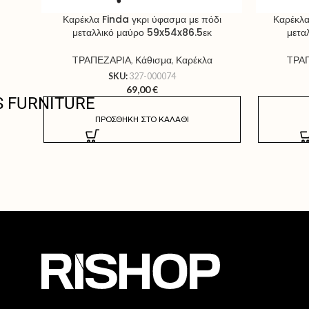
Καρέκλα Finda γκρι ύφασμα με πόδι
Καρέκλα
μεταλλικό μαύρο 59x54x86.5εκ
μετα
TΡΑΠΕΖΑΡΙΑ
,
Κάθισμα
,
Καρέκλα
TΡΑ
SKU:
327-000074
69,00
€
S FURNITURE
ΠΡΟΣΘΉΚΗ ΣΤΟ ΚΑΛΆΘΙ