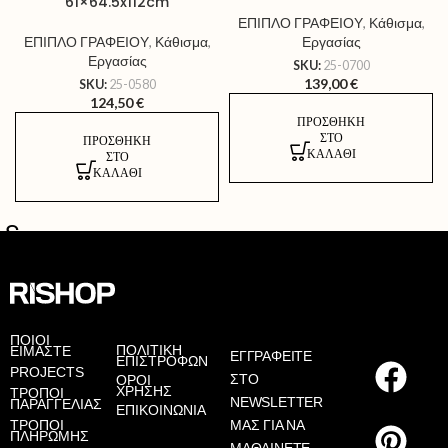
61×64.5x112cm
ΕΠΙΠΛΟ ΓΡΑΦΕΙΟΥ
,
Κάθισμα
,
ΕΠΙΠΛΟ ΓΡΑΦΕΙΟΥ
,
Κάθισμα
,
Εργασίας
Εργασίας
SKU:
25-0700
139,00
€
SKU:
25-0580
124,50
€
ΠΡΟΣΘΉΚΗ
ΣΤΟ
ΠΡΟΣΘΉΚΗ
ΚΑΛΆΘΙ
ΣΤΟ
ΚΑΛΆΘΙ
AS
ΠΟΙΟΙ
ΠΟΛΙΤΙΚΗ
ΕΙΜΑΣΤΕ
ΕΓΓΡΑΦΕΙΤΕ
ΕΠΙΣΤΡΟΦΩΝ
PROJECTS
ΣΤΟ
ΟΡΟΙ
ΧΡΗΣΗΣ
ΤΡΟΠΟΙ
NEWSLETTER
ΠΑΡΑΓΓΕΛΙΑΣ
ΕΠΙΚΟΙΝΩΝΙΑ
ΤΡΟΠΟΙ
ΜΑΣ ΓΙΑ ΝΑ
ΠΛΗΡΩΜΗΣ