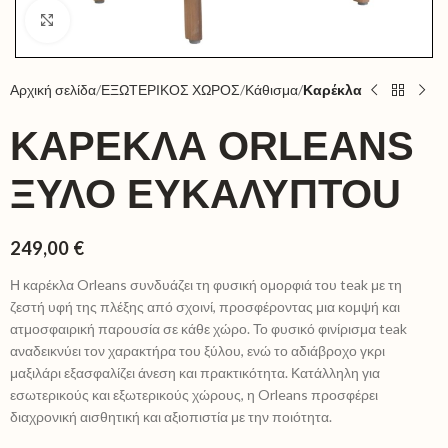
Click to enlarge
Αρχική σελίδα
ΕΞΩΤΕΡΙΚΟΣ ΧΩΡΟΣ
Κάθισμα
Καρέκλα
ΚΑΡΈΚΛΑ ORLEANS
ΞΎΛΟ EΥΚΆΛΥΠΤΟU
249,00
€
Η καρέκλα Orleans συνδυάζει τη φυσική ομορφιά του teak με τη
ζεστή υφή της πλέξης από σχοινί, προσφέροντας μια κομψή και
ατμοσφαιρική παρουσία σε κάθε χώρο. Το φυσικό φινίρισμα teak
αναδεικνύει τον χαρακτήρα του ξύλου, ενώ το αδιάβροχο γκρι
μαξιλάρι εξασφαλίζει άνεση και πρακτικότητα. Κατάλληλη για
εσωτερικούς και εξωτερικούς χώρους, η Orleans προσφέρει
διαχρονική αισθητική και αξιοπιστία με την ποιότητα.