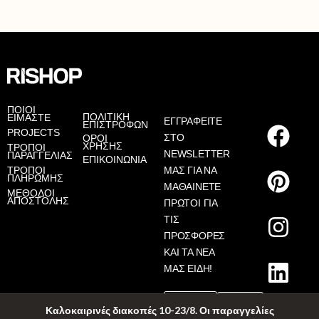
AS
ΠΟΙΟΙ
ΠΟΛΙΤΙΚΗ
ΕΙΜΑΣΤΕ
ΕΓΓΡΑΦΕΙΤΕ
ΕΠΙΣΤΡΟΦΩΝ
PROJECTS
ΣΤΟ
ΟΡΟΙ
ΧΡΗΣΗΣ
ΤΡΟΠΟΙ
NEWSLETTER
ΠΑΡΑΓΓΕΛΙΑΣ
ΕΠΙΚΟΙΝΩΝΙΑ
ΤΡΟΠΟΙ
ΜΑΣ ΓΙΑ ΝΑ
ΠΛΗΡΩΜΗΣ
ΜΑΘΑΙΝΕΤΕ
ΜΕΘΟΔΟΙ
ΑΠΟΣΤΟΛΗΣ
ΠΡΩΤΟΙ ΓΙΑ
ΤΙΣ
ΠΡΟΣΦΟΡΕΣ
ΚΑΙ ΤΑ ΝΕΑ
ΜΑΣ ΕΙΔΗ!
Καλοκαιρινές διακοπές 10-23/8. Οι παραγγελίες