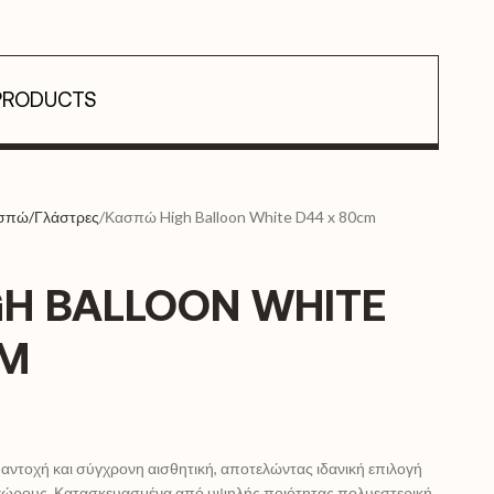
PRODUCTS
σπώ/Γλάστρες
Κασπώ High Balloon White D44 x 80cm
GH BALLOON WHITE
CM
ντοχή και σύγχρονη αισθητική, αποτελώντας ιδανική επιλογή
ς χώρους. Κατασκευασμένα από υψηλής ποιότητας πολυεστερική