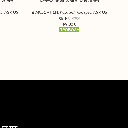
x 29cm
Κασπώ Bowl White D31x26cm
ες
,
ASK US
ΔΙΑΚΟΣΜΗΣΗ
,
Κασπώ/Γλάστρες
,
ASK US
ΔΙ
SKU:
A19759
99,00
€
ΠΡΟΒΟΛΉ