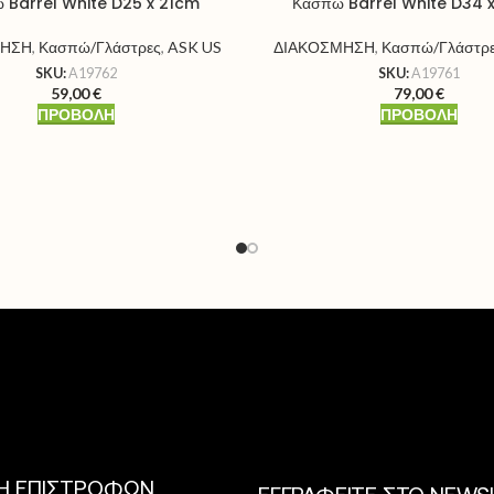
 Barrel White D25 x 21cm
Κασπώ Barrel White D34 
ΜΗΣΗ
,
Κασπώ/Γλάστρες
,
ASK US
ΔΙΑΚΟΣΜΗΣΗ
,
Κασπώ/Γλάστρ
SKU:
A19762
SKU:
A19761
59,00
€
79,00
€
ΠΡΟΒΟΛΉ
ΠΡΟΒΟΛΉ
ΚΗ ΕΠΙΣΤΡΟΦΩΝ