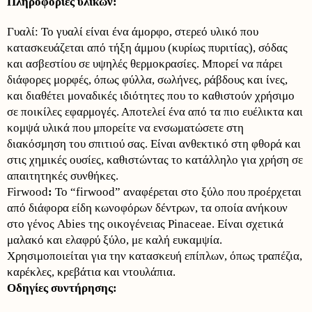
Πληροφορίες υλικών:
Γυαλί: Το γυαλί είναι ένα άμορφο, στερεό υλικό που
κατασκευάζεται από τήξη άμμου (κυρίως πυριτίας), σόδας
και ασβεστίου σε υψηλές θερμοκρασίες. Μπορεί να πάρει
διάφορες μορφές, όπως φύλλα, σωλήνες, ράβδους και ίνες,
και διαθέτει μοναδικές ιδιότητες που το καθιστούν χρήσιμο
σε ποικίλες εφαρμογές. Αποτελεί ένα από τα πιο ευέλικτα και
κομψά υλικά που μπορείτε να ενσωματώσετε στη
διακόσμηση του σπιτιού σας. Είναι ανθεκτικό στη φθορά και
στις χημικές ουσίες, καθιστώντας το κατάλληλο για χρήση σε
απαιτητηκές συνθήκες.
Firwood
:
Το “firwood” αναφέρεται στο ξύλο που προέρχεται
από διάφορα είδη κωνοφόρων δέντρων, τα οποία ανήκουν
στο γένος Abies της οικογένειας Pinaceae. Είναι σχετικά
μαλακό και ελαφρύ ξύλο, με καλή ευκαμψία.
Χρησιμοποιείται για την κατασκευή επίπλων, όπως τραπέζια,
καρέκλες, κρεβάτια και ντουλάπια.
Οδηγίες συντήρησης: