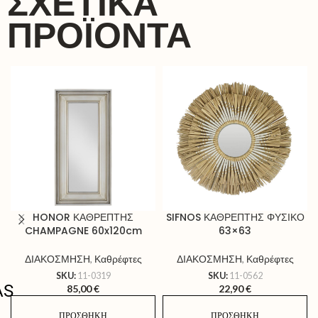
ΣΧΕΤΙΚΆ
ΠΡΟΪΌΝΤΑ
HONOR ΚΑΘΡΕΠΤΗΣ
SIFNOS ΚΑΘΡΕΠΤΗΣ ΦΥΣΙΚΟ
CHAMPAGNE 60x120cm
63×63
ΔΙΑΚΟΣΜΗΣΗ
,
Καθρέφτες
ΔΙΑΚΟΣΜΗΣΗ
,
Καθρέφτες
SKU:
11-0319
SKU:
11-0562
AS
85,00
€
22,90
€
ΠΡΟΣΘΉΚΗ
ΠΡΟΣΘΉΚΗ