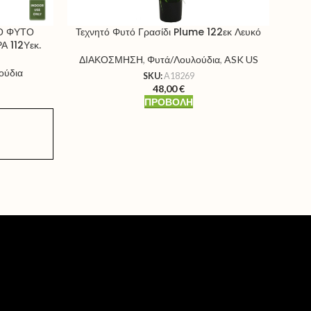
Τεχνητό Φυτό Γρασίδι Plume 122εκ Λευκό
Ο ΦΥΤΟ
 112Υεκ.
ΔΙΑΚΟΣΜΗΣΗ
,
Φυτά/Λουλούδια
,
ASK US
ούδια
SKU:
A18269
48,00
€
ΠΡΟΒΟΛΉ