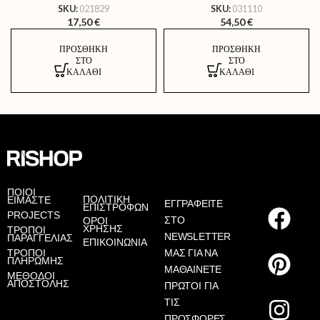
SKU:
021829
SKU:
031110
17,50
€
54,50
€
ΠΡΟΣΘΉΚΗ
ΠΡΟΣΘΉΚΗ
ΣΤΟ
ΣΤΟ
ΚΑΛΆΘΙ
ΚΑΛΆΘΙ
AS
ΠΟΙΟΙ
ΠΟΛΙΤΙΚΗ
ΕΙΜΑΣΤΕ
ΕΓΓΡΑΦΕΙΤΕ
ΕΠΙΣΤΡΟΦΩΝ
PROJECTS
ΣΤΟ
ΟΡΟΙ
ΧΡΗΣΗΣ
ΤΡΟΠΟΙ
NEWSLETTER
ΠΑΡΑΓΓΕΛΙΑΣ
ΕΠΙΚΟΙΝΩΝΙΑ
ΤΡΟΠΟΙ
ΜΑΣ ΓΙΑ ΝΑ
ΠΛΗΡΩΜΗΣ
ΜΑΘΑΙΝΕΤΕ
ΜΕΘΟΔΟΙ
ΑΠΟΣΤΟΛΗΣ
ΠΡΩΤΟΙ ΓΙΑ
ΤΙΣ
ΠΡΟΣΦΟΡΕΣ