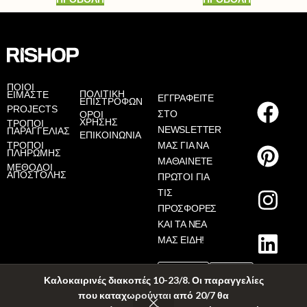
AS
ΠΟΙΟΙ
ΠΟΛΙΤΙΚΗ
ΕΙΜΑΣΤΕ
ΕΓΓΡΑΦΕΙΤΕ
ΕΠΙΣΤΡΟΦΩΝ
PROJECTS
ΣΤΟ
ΟΡΟΙ
ΧΡΗΣΗΣ
ΤΡΟΠΟΙ
NEWSLETTER
ΠΑΡΑΓΓΕΛΙΑΣ
ΕΠΙΚΟΙΝΩΝΙΑ
ΤΡΟΠΟΙ
ΜΑΣ ΓΙΑ ΝΑ
ΠΛΗΡΩΜΗΣ
ΜΑΘΑΙΝΕΤΕ
ΜΕΘΟΔΟΙ
ΑΠΟΣΤΟΛΗΣ
ΠΡΩΤΟΙ ΓΙΑ
ΤΙΣ
ΠΡΟΣΦΟΡΕΣ
ΚΑΙ ΤΑ ΝΕΑ
ΜΑΣ ΕΙΔΗ!
Καλοκαιρινές διακοπές 10-23/8. Οι παραγγελίες
που καταχωρούνται από 20/7 θα