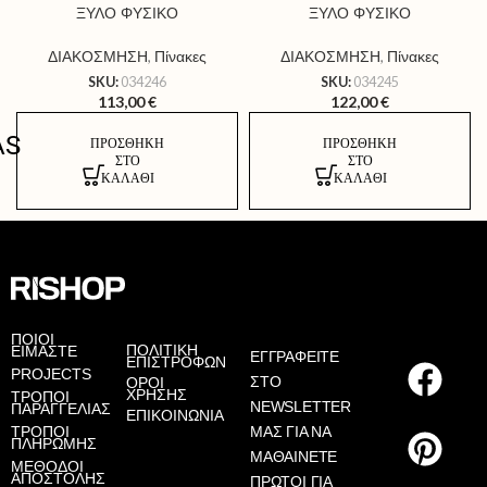
ΞΥΛΟ ΦΥΣΙΚΟ
ΞΥΛΟ ΦΥΣΙΚΟ
ΔΙΑΚΟΣΜΗΣΗ
,
Πίνακες
ΔΙΑΚΟΣΜΗΣΗ
,
Πίνακες
SKU:
034246
SKU:
034245
113,00
€
122,00
€
AS
ΠΡΟΣΘΉΚΗ
ΠΡΟΣΘΉΚΗ
ΣΤΟ
ΣΤΟ
ΚΑΛΆΘΙ
ΚΑΛΆΘΙ
ΠΟΙΟΙ
ΠΟΛΙΤΙΚΗ
ΕΙΜΑΣΤΕ
ΕΓΓΡΑΦΕΙΤΕ
ΕΠΙΣΤΡΟΦΩΝ
PROJECTS
ΣΤΟ
ΟΡΟΙ
ΧΡΗΣΗΣ
ΤΡΟΠΟΙ
NEWSLETTER
ΠΑΡΑΓΓΕΛΙΑΣ
ΕΠΙΚΟΙΝΩΝΙΑ
ΤΡΟΠΟΙ
ΜΑΣ ΓΙΑ ΝΑ
ΠΛΗΡΩΜΗΣ
ΜΑΘΑΙΝΕΤΕ
ΜΕΘΟΔΟΙ
ΑΠΟΣΤΟΛΗΣ
ΠΡΩΤΟΙ ΓΙΑ