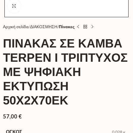
Click to enlarge
Αρχική σελίδα
ΔΙΑΚΟΣΜΗΣΗ
Πίνακες
ΠΊΝΑΚΑΣ ΣΕ ΚΑΜΒΆ
TERPEN I ΤΡΊΠΤΥΧΟΣ
ΜΕ ΨΗΦΙΑΚΉ
ΕΚΤΎΠΩΣΗ
50X2X70ΕΚ
57,00
€
ΌΓΚΟΣ
0,028 κ.