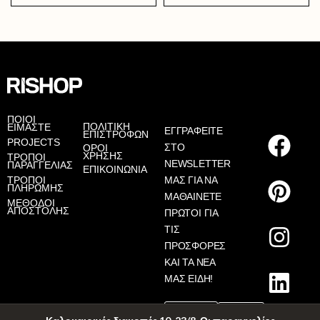
AS
ΠΟΙΟΙ
ΠΟΛΙΤΙΚΗ
ΕΙΜΑΣΤΕ
ΕΓΓΡΑΦΕΙΤΕ
ΕΠΙΣΤΡΟΦΩΝ
PROJECTS
ΣΤΟ
ΟΡΟΙ
ΧΡΗΣΗΣ
ΤΡΟΠΟΙ
NEWSLETTER
ΠΑΡΑΓΓΕΛΙΑΣ
ΕΠΙΚΟΙΝΩΝΙΑ
ΤΡΟΠΟΙ
ΜΑΣ ΓΙΑ ΝΑ
ΠΛΗΡΩΜΗΣ
ΜΑΘΑΙΝΕΤΕ
ΜΕΘΟΔΟΙ
ΑΠΟΣΤΟΛΗΣ
ΠΡΩΤΟΙ ΓΙΑ
ΤΙΣ
ΠΡΟΣΦΟΡΕΣ
ΚΑΙ ΤΑ ΝΕΑ
ΜΑΣ ΕΙΔΗ!