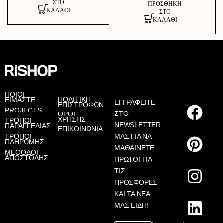
ΣΤΟ
ΠΡΟΣΘΉΚΗ
ΚΑΛΆΘΙ
ΣΤΟ
ΚΑΛΆΘΙ
AS
ΠΟΙΟΙ
ΠΟΛΙΤΙΚΗ
ΕΙΜΑΣΤΕ
ΕΓΓΡΑΦΕΙΤΕ
ΕΠΙΣΤΡΟΦΩΝ
PROJECTS
ΣΤΟ
ΟΡΟΙ
ΧΡΗΣΗΣ
ΤΡΟΠΟΙ
NEWSLETTER
ΠΑΡΑΓΓΕΛΙΑΣ
ΕΠΙΚΟΙΝΩΝΙΑ
ΤΡΟΠΟΙ
ΜΑΣ ΓΙΑ ΝΑ
ΠΛΗΡΩΜΗΣ
ΜΑΘΑΙΝΕΤΕ
ΜΕΘΟΔΟΙ
ΑΠΟΣΤΟΛΗΣ
ΠΡΩΤΟΙ ΓΙΑ
ΤΙΣ
ΠΡΟΣΦΟΡΕΣ
ΚΑΙ ΤΑ ΝΕΑ
ΜΑΣ ΕΙΔΗ!