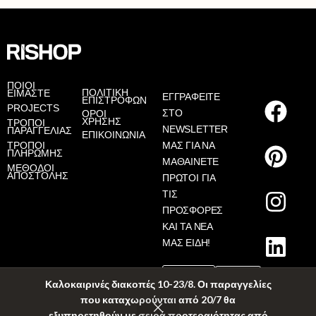
AS
ΠΟΙΟΙ
ΠΟΛΙΤΙΚΗ
ΕΙΜΑΣΤΕ
ΕΓΓΡΑΦΕΙΤΕ
ΕΠΙΣΤΡΟΦΩΝ
PROJECTS
ΣΤΟ
ΟΡΟΙ
ΧΡΗΣΗΣ
ΤΡΟΠΟΙ
NEWSLETTER
ΠΑΡΑΓΓΕΛΙΑΣ
ΕΠΙΚΟΙΝΩΝΙΑ
ΤΡΟΠΟΙ
ΜΑΣ ΓΙΑ ΝΑ
ΠΛΗΡΩΜΗΣ
ΜΑΘΑΙΝΕΤΕ
ΜΕΘΟΔΟΙ
ΑΠΟΣΤΟΛΗΣ
ΠΡΩΤΟΙ ΓΙΑ
ΤΙΣ
ΠΡΟΣΦΟΡΕΣ
ΚΑΙ ΤΑ ΝΕΑ
ΜΑΣ ΕΙΔΗ!
Καλοκαιρινές διακοπές 10-23/8. Οι παραγγελίες
που καταχωρούνται από 20/7 θα
εξυπηρετηθούν με σειρά προτεραιότητας από