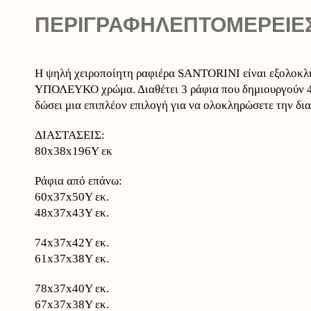
ΠΕΡΙΓΡΑΦΉ
ΛΕΠΤΟΜΕΡΕΙΕ
Η ψηλή χειροποίητη ραφιέρα SANTORINI είναι εξολοκλήρ
ΥΠΟΛΕΥΚΟ χρώμα. Διαθέτει 3 ράφια που δημιουργούν 4 α
δώσει μια επιπλέον επιλογή για να ολοκληρώσετε την δ
ΔΙΑΣΤΑΣΕΙΣ:
80x38x196Y εκ
Ράφια από επάνω:
60x37x50Υ εκ.
48x37x43Υ εκ.
74x37x42Υ εκ.
61x37x38Υ εκ.
78x37x40Υ εκ.
67x37x38Υ εκ.