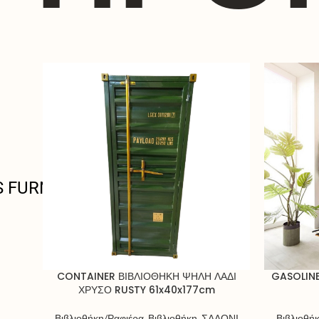
S FURNITURE
CONTAINER ΒΙΒΛΙΟΘΗΚΗ ΨΗΛΗ ΛΑΔΙ
GASOLIN
ΧΡΥΣΟ RUSTY 61x40x177cm
Βιβλιοθήκη/Ραφιέρα
,
Βιβλιοθήκη
,
ΣΑΛΟΝΙ
Βιβλιοθή