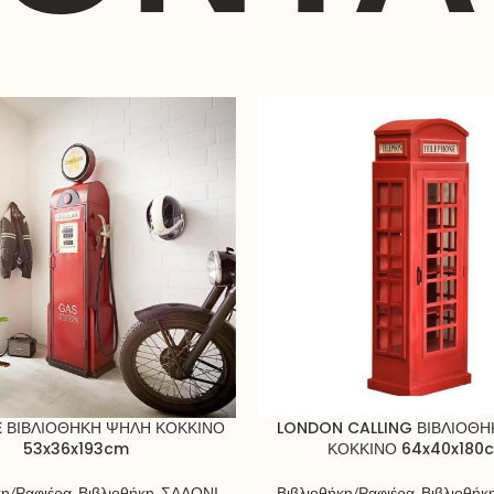
E ΒΙΒΛΙΟΘΗΚΗ ΨΗΛΗ ΚΟΚΚΙΝΟ
LONDON CALLING ΒΙΒΛΙΟΘ
53x36x193cm
ΚΟΚΚΙΝΟ 64x40x180
κη/Ραφιέρα
,
Βιβλιοθήκη
,
ΣΑΛΟΝΙ
Βιβλιοθήκη/Ραφιέρα
,
Βιβλιοθήκ