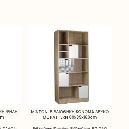
ΗΚΗ ΨΗΛΗ
MINTONI ΒΙΒΛΙΟΘΗΚΗ SONOMA ΛΕΥΚΟ
cm
ΜΕ PATTERN 80x39x180cm
ΠΟΛΥ
η
,
ΣΑΛΟΝΙ
Βιβλιοθήκη/Ραφιέρα
,
Βιβλιοθήκη
,
ΕΠΙΠΛΟ
Βιβ