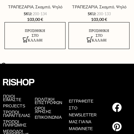
TΡΑΠΕΖΑΡΙΑ
,
Σκαμπό
,
Ψηλό
TΡΑΠΕΖΑΡΙΑ
,
Σκαμπό
,
Ψηλό
SKU:
200-134
SKU:
200-133
103,00
€
103,00
€
ΠΡΟΣΘΉΚΗ
ΠΡΟΣΘΉΚΗ
ΣΤΟ
ΣΤΟ
ΚΑΛΆΘΙ
ΚΑΛΆΘΙ
AS
ΠΟΙΟΙ
ΠΟΛΙΤΙΚΗ
ΕΙΜΑΣΤΕ
ΕΓΓΡΑΦΕΙΤΕ
ΕΠΙΣΤΡΟΦΩΝ
PROJECTS
ΣΤΟ
ΟΡΟΙ
ΧΡΗΣΗΣ
ΤΡΟΠΟΙ
NEWSLETTER
ΠΑΡΑΓΓΕΛΙΑΣ
ΕΠΙΚΟΙΝΩΝΙΑ
ΤΡΟΠΟΙ
ΜΑΣ ΓΙΑ ΝΑ
ΠΛΗΡΩΜΗΣ
ΜΑΘΑΙΝΕΤΕ
ΜΕΘΟΔΟΙ