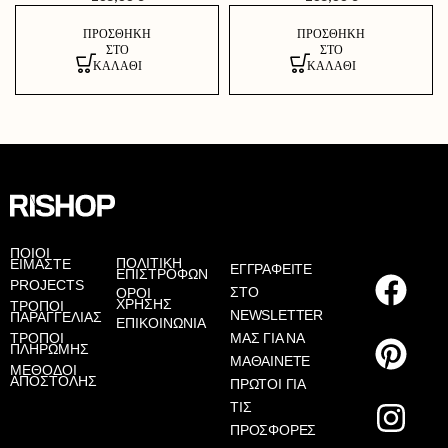
ΠΡΟΣΘΉΚΗ
ΠΡΟΣΘΉΚΗ
ΣΤΟ
ΣΤΟ
ΚΑΛΆΘΙ
ΚΑΛΆΘΙ
AS
ΠΟΙΟΙ
ΠΟΛΙΤΙΚΗ
ΕΙΜΑΣΤΕ
ΕΓΓΡΑΦΕΙΤΕ
ΕΠΙΣΤΡΟΦΩΝ
PROJECTS
ΣΤΟ
ΟΡΟΙ
ΧΡΗΣΗΣ
ΤΡΟΠΟΙ
NEWSLETTER
ΠΑΡΑΓΓΕΛΙΑΣ
ΕΠΙΚΟΙΝΩΝΙΑ
ΤΡΟΠΟΙ
ΜΑΣ ΓΙΑ ΝΑ
ΠΛΗΡΩΜΗΣ
ΜΑΘΑΙΝΕΤΕ
ΜΕΘΟΔΟΙ
ΑΠΟΣΤΟΛΗΣ
ΠΡΩΤΟΙ ΓΙΑ
ΤΙΣ
ΠΡΟΣΦΟΡΕΣ