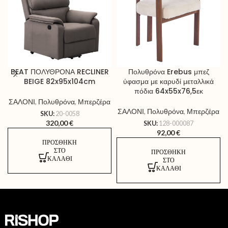
BEAT ΠΟΛΥΘΡΟΝΑ RECLINER
Πολυθρόνα Erebus μπεζ
BEIGE 82x95x104cm
ύφασμα με καρυδί μεταλλικά
πόδια 64x55x76,5εκ
ΣΑΛΟΝΙ
,
Πολυθρόνα
,
Μπερζέρα
ΣΑΛΟΝΙ
,
Πολυθρόνα
,
Μπερζέρα
SKU:
20-0058
320,00
€
SKU:
128-000087
92,00
€
ΠΡΟΣΘΉΚΗ
ΣΤΟ
ΠΡΟΣΘΉΚΗ
ΚΑΛΆΘΙ
ΣΤΟ
ΚΑΛΆΘΙ
AS