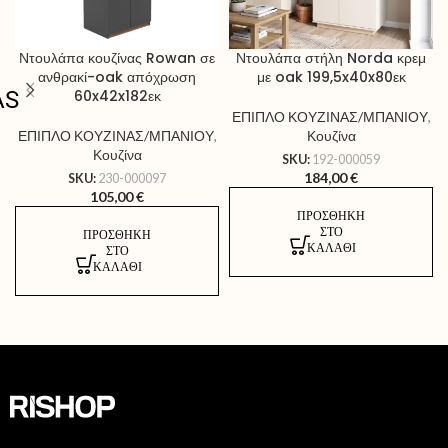
Ντουλάπα κουζίνας Rowan σε
Ντουλάπα στήλη Norda κρεμ
ανθρακί-oak απόχρωση
με oak 199,5x40x80εκ
AS
60x42x182εκ
ΕΠΙΠΛΟ ΚΟΥΖΙΝΑΣ/ΜΠΑΝΙΟΥ
,
ΕΠΙΠΛΟ ΚΟΥΖΙΝΑΣ/ΜΠΑΝΙΟΥ
,
Κουζίνα
Κουζίνα
SKU:
192-000059
184,00
€
SKU:
230-000097
105,00
€
ΠΡΟΣΘΉΚΗ
ΣΤΟ
ΠΡΟΣΘΉΚΗ
ΚΑΛΆΘΙ
ΣΤΟ
ΚΑΛΆΘΙ