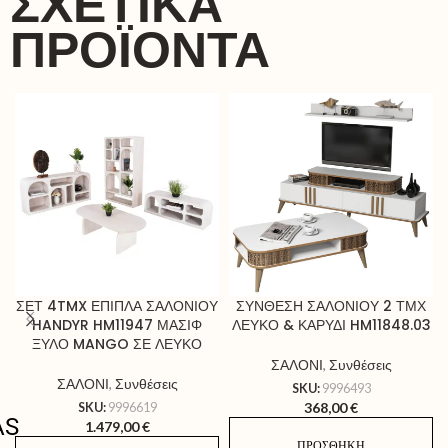
ΣΧΕΤΙΚΆ
ΠΡΟΪΌΝΤΑ
ΣΕΤ 4TMX ΕΠΙΠΛΑ ΣΑΛΟΝΙΟΥ
ΣΥΝΘΕΣΗ ΣΑΛΟΝΙΟΥ 2 ΤΜΧ
HANDYR HM11947 ΜΑΣΙΦ
ΛΕΥΚΟ & ΚΑΡΥΔΙ HM11848.03
ΞΥΛΟ MANGO ΣΕ ΛΕΥΚΟ
ΣΑΛΟΝΙ
,
Συνθέσεις
ΣΑΛΟΝΙ
,
Συνθέσεις
SKU:
9996493
368,00
€
SKU:
9996619
AS
1.479,00
€
ΠΡΟΣΘΉΚΗ