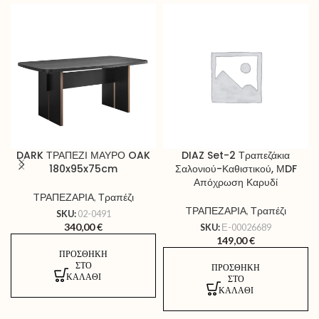
DARK ΤΡΑΠΕΖΙ ΜΑΥΡΟ OAK
DIAZ Set-2 Τραπεζάκια
180x95x75cm
Σαλονιού-Καθιστικού, ΜDF
Απόχρωση Καρυδί
TΡΑΠΕΖΑΡΙΑ
,
Τραπέζι
TΡΑΠΕΖΑΡΙΑ
,
Τραπέζι
SKU:
02-0491
340,00
€
SKU:
Ε-00026689
149,00
€
ΠΡΟΣΘΉΚΗ
ΣΤΟ
ΠΡΟΣΘΉΚΗ
ΚΑΛΆΘΙ
ΣΤΟ
ΚΑΛΆΘΙ