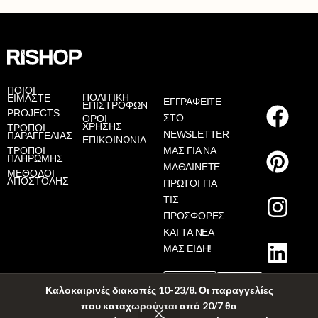
AS
ΠΟΙΟΙ
ΠΟΛΙΤΙΚΗ
ΕΙΜΑΣΤΕ
ΕΓΓΡΑΦΕΙΤΕ
ΕΠΙΣΤΡΟΦΩΝ
PROJECTS
ΣΤΟ
ΟΡΟΙ
ΧΡΗΣΗΣ
ΤΡΟΠΟΙ
NEWSLETTER
ΠΑΡΑΓΓΕΛΙΑΣ
ΕΠΙΚΟΙΝΩΝΙΑ
ΤΡΟΠΟΙ
ΜΑΣ ΓΙΑ ΝΑ
ΠΛΗΡΩΜΗΣ
ΜΑΘΑΙΝΕΤΕ
ΜΕΘΟΔΟΙ
ΑΠΟΣΤΟΛΗΣ
ΠΡΩΤΟΙ ΓΙΑ
ΤΙΣ
ΠΡΟΣΦΟΡΕΣ
ΚΑΙ ΤΑ ΝΕΑ
ΜΑΣ ΕΙΔΗ!
Καλοκαιρινές διακοπές 10-23/8. Οι παραγγελίες
που καταχωρούνται από 20/7 θα