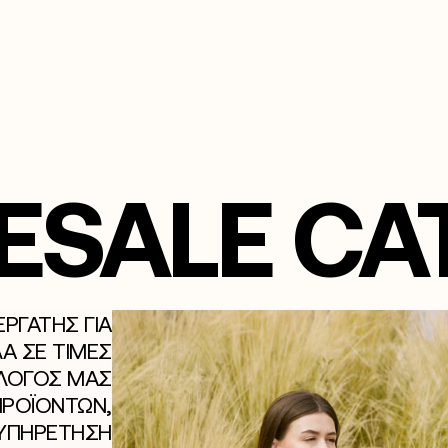
SALE CA
ΕΡΓΆΤΗΣ ΓΙΑ
Α ΣΕ ΤΙΜΈΣ
ΆΛΟΓΌΣ ΜΑΣ
ΠΡΟΪΌΝΤΩΝ,
ΞΥΠΗΡΈΤΗΣΗ