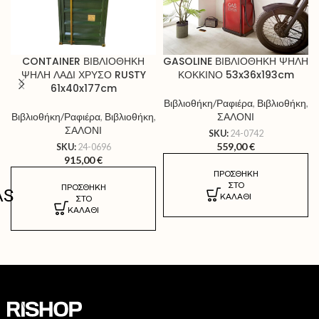
CONTAINER ΒΙΒΛΙΟΘΗΚΗ
GASOLINE ΒΙΒΛΙΟΘΗΚΗ ΨΗΛΗ
ΨΗΛΗ ΛΑΔΙ ΧΡΥΣΟ RUSTY
ΚΟΚΚΙΝΟ 53x36x193cm
61x40x177cm
Βιβλιοθήκη/Ραφιέρα
,
Βιβλιοθήκη
,
Βιβλιοθήκη/Ραφιέρα
,
Βιβλιοθήκη
,
ΣΑΛΟΝΙ
ΣΑΛΟΝΙ
SKU:
24-0742
559,00
€
SKU:
24-0696
915,00
€
ΠΡΟΣΘΉΚΗ
ΣΤΟ
ΠΡΟΣΘΉΚΗ
AS
ΚΑΛΆΘΙ
ΣΤΟ
ΚΑΛΆΘΙ