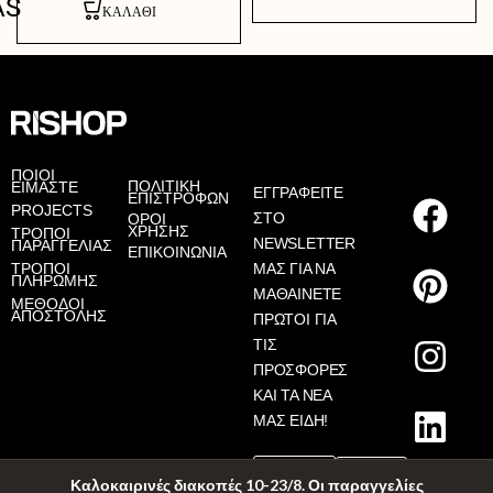
AS
ΚΑΛΆΘΙ
ΠΟΙΟΙ
ΠΟΛΙΤΙΚΗ
ΕΙΜΑΣΤΕ
ΕΓΓΡΑΦΕΙΤΕ
ΕΠΙΣΤΡΟΦΩΝ
PROJECTS
ΣΤΟ
ΟΡΟΙ
ΧΡΗΣΗΣ
ΤΡΟΠΟΙ
NEWSLETTER
ΠΑΡΑΓΓΕΛΙΑΣ
ΕΠΙΚΟΙΝΩΝΙΑ
ΤΡΟΠΟΙ
ΜΑΣ ΓΙΑ ΝΑ
ΠΛΗΡΩΜΗΣ
ΜΑΘΑΙΝΕΤΕ
ΜΕΘΟΔΟΙ
ΑΠΟΣΤΟΛΗΣ
ΠΡΩΤΟΙ ΓΙΑ
ΤΙΣ
ΠΡΟΣΦΟΡΕΣ
ΚΑΙ ΤΑ ΝΕΑ
ΜΑΣ ΕΙΔΗ!
Καλοκαιρινές διακοπές 10-23/8. Οι παραγγελίες