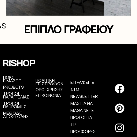
AS
ΕΠΙΠΛΟ ΓΡΑΦΕΙΟΥ
ΠΟΙΟΙ
ΠΟΛΙΤΙΚΗ
ΕΙΜΑΣΤΕ
ΕΓΓΡΑΦΕΙΤΕ
ΕΠΙΣΤΡΟΦΩΝ
PROJECTS
ΣΤΟ
ΟΡΟΙ ΧΡΗΣΗΣ
ΤΡΟΠΟΙ
ΕΠΙΚΟΙΝΩΝΙΑ
NEWSLETTER
ΠΑΡΑΓΓΕΛΙΑΣ
ΤΡΟΠΟΙ
ΜΑΣ ΓΙΑ ΝΑ
ΠΛΗΡΩΜΗΣ
ΜΑΘΑΙΝΕΤΕ
ΜΕΘΟΔΟΙ
ΑΠΟΣΤΟΛΗΣ
ΠΡΩΤΟΙ ΓΙΑ
ΤΙΣ
ΠΡΟΣΦΟΡΕΣ