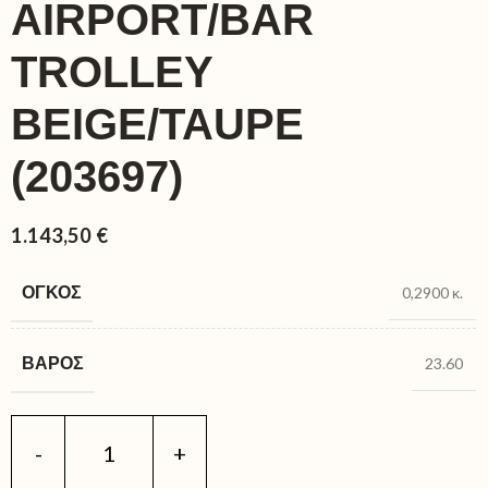
AIRPORT/BAR
TROLLEY
BEIGE/TAUPE
(203697)
1.143,50
€
ΌΓΚΟΣ
0,2900 κ.
ΒΆΡΟΣ
23.60