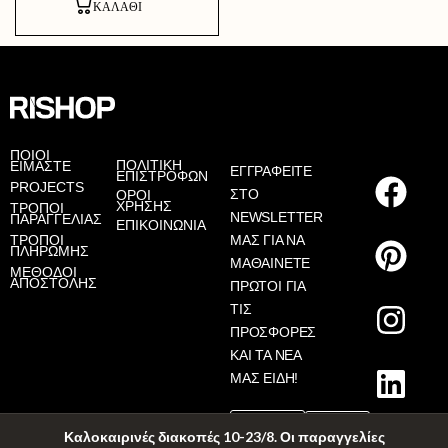
ΚΑΛΆΘΙ
AS
ΠΟΙΟΙ
ΠΟΛΙΤΙΚΗ
ΕΙΜΑΣΤΕ
ΕΓΓΡΑΦΕΙΤΕ
ΕΠΙΣΤΡΟΦΩΝ
PROJECTS
ΣΤΟ
ΟΡΟΙ
ΧΡΗΣΗΣ
ΤΡΟΠΟΙ
NEWSLETTER
ΠΑΡΑΓΓΕΛΙΑΣ
ΕΠΙΚΟΙΝΩΝΙΑ
ΤΡΟΠΟΙ
ΜΑΣ ΓΙΑ ΝΑ
ΠΛΗΡΩΜΗΣ
ΜΑΘΑΙΝΕΤΕ
ΜΕΘΟΔΟΙ
ΑΠΟΣΤΟΛΗΣ
ΠΡΩΤΟΙ ΓΙΑ
ΤΙΣ
ΠΡΟΣΦΟΡΕΣ
ΚΑΙ ΤΑ ΝΕΑ
ΜΑΣ ΕΙΔΗ!
Καλοκαιρινές διακοπές 10-23/8. Οι παραγγελίες