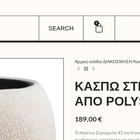
0
SEARCH
Αρχική σελίδα
ΔΙΑΚΟΣΜΗΣΗ
Κα
ΚΑΣΠΏ ΣΤ
ΑΠΌ POL
189,00
€
Το Κασπώ Στρόγγυλο 43 cm H από
σχεδιασμού, κατάλληλο για εσωτερ