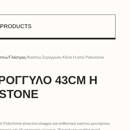
PRODUCTS
σπώ/Γλάστρες
Κασπώ Στρόγγυλο 43cm H από Polystone
ΡΌΓΓΥΛΟ 43CM H
YSTONE
 Polystone είναι ένα ελαφρύ και ανθεκτικό κασπώ μοντέρνου
ικούς και εξωτερικούς χώρους. Ιδανικό για μεγάλα φυτά,