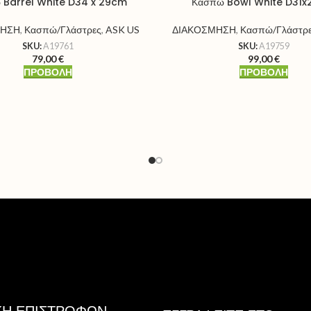
 Barrel White D34 x 29cm
Κασπώ Bowl White D31
ΜΗΣΗ
,
Κασπώ/Γλάστρες
,
ASK US
ΔΙΑΚΟΣΜΗΣΗ
,
Κασπώ/Γλάστρ
SKU:
A19761
SKU:
A19759
79,00
€
99,00
€
ΠΡΟΒΟΛΉ
ΠΡΟΒΟΛΉ