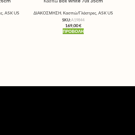
x26cm
Κασπώ Box White 70x 35cm
ες
,
ASK US
ΔΙΑΚΟΣΜΗΣΗ
,
Κασπώ/Γλάστρες
,
ASK US
ΔΙ
SKU:
A19844
169,00
€
ΠΡΟΒΟΛΉ