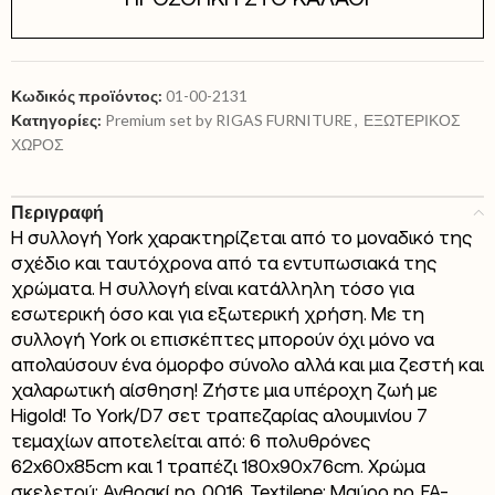
Κωδικός προϊόντος:
01-00-2131
Κατηγορίες:
Premium set by RIGAS FURNITURE
,
ΕΞΩΤΕΡΙΚΟΣ
ΧΩΡΟΣ
Περιγραφή
Η συλλογή York χαρακτηρίζεται από το μοναδικό της
σχέδιο και ταυτόχρονα από τα εντυπωσιακά της
χρώματα. Η συλλογή είναι κατάλληλη τόσο για
εσωτερική όσο και για εξωτερική χρήση. Με τη
συλλογή York οι επισκέπτες μπορούν όχι μόνο να
απολαύσουν ένα όμορφο σύνολο αλλά και μια ζεστή και
χαλαρωτική αίσθηση! Ζήστε μια υπέροχη ζωή με
Higold! To York/D7 σετ τραπεζαρίας αλουμινίου 7
τεμαχίων αποτελείται από: 6 πολυθρόνες
62x60x85cm και 1 τραπέζι 180x90x76cm. Χρώμα
σκελετού: Ανθρακί no. 0016. Textilene: Μαύρο no. FA-