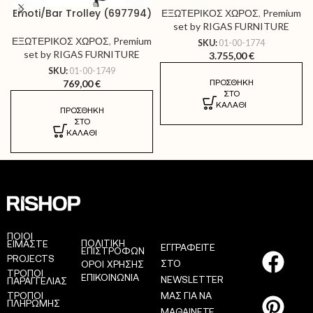
Emoti/Bar Trolley (697794)
ΕΞΩΤΕΡΙΚΟΣ ΧΩΡΟΣ
,
Premium
set by RIGAS FURNITURE
ΕΞΩΤΕΡΙΚΟΣ ΧΩΡΟΣ
,
Premium
SKU:
01-00-1774
set by RIGAS FURNITURE
3.755,00
€
SKU:
01-00-1749
ΠΡΟΣΘΉΚΗ
769,00
€
ΣΤΟ
ΚΑΛΆΘΙ
ΠΡΟΣΘΉΚΗ
ΣΤΟ
ΚΑΛΆΘΙ
AS
ΠΟΙΟΙ
ΠΟΛΙΤΙΚΗ
ΕΙΜΑΣΤΕ
ΕΓΓΡΑΦΕΙΤΕ
ΕΠΙΣΤΡΟΦΩΝ
PROJECTS
ΣΤΟ
ΟΡΟΙ ΧΡΗΣΗΣ
ΤΡΟΠΟΙ
ΕΠΙΚΟΙΝΩΝΙΑ
NEWSLETTER
ΠΑΡΑΓΓΕΛΙΑΣ
ΤΡΟΠΟΙ
ΜΑΣ ΓΙΑ ΝΑ
ΠΛΗΡΩΜΗΣ
ΜΑΘΑΙΝΕΤΕ